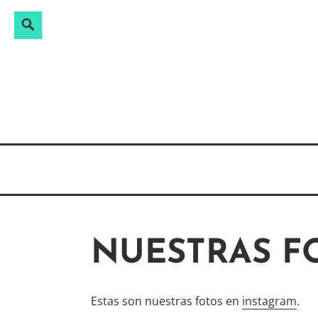
Skip
Search
Buscar:
to
content
NUESTRAS F
Estas son nuestras fotos en
instagram
.