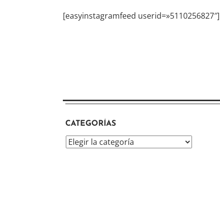
[easyinstagramfeed userid=»5110256827″]
CATEGORÍAS
Categorías